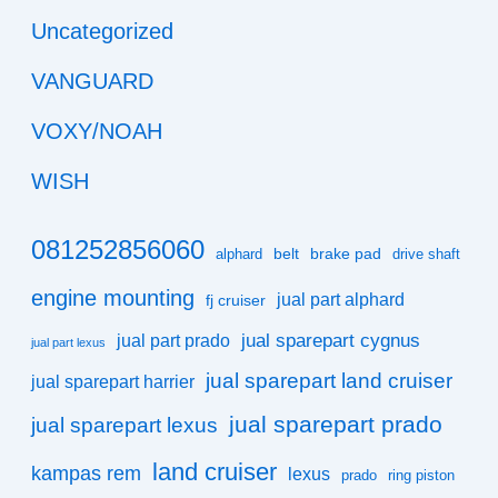
Uncategorized
VANGUARD
VOXY/NOAH
WISH
081252856060
belt
brake pad
alphard
drive shaft
engine mounting
jual part alphard
fj cruiser
jual sparepart cygnus
jual part prado
jual part lexus
jual sparepart land cruiser
jual sparepart harrier
jual sparepart prado
jual sparepart lexus
land cruiser
kampas rem
lexus
prado
ring piston