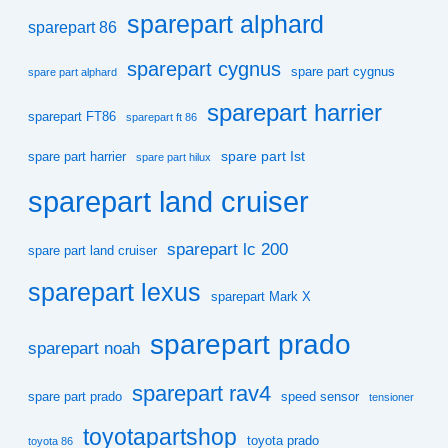
sparepart alphard
sparepart 86
sparepart cygnus
spare part cygnus
spare part alphard
sparepart harrier
sparepart FT86
sparepart ft 86
spare part Ist
spare part harrier
spare part hilux
sparepart land cruiser
sparepart lc 200
spare part land cruiser
sparepart lexus
sparepart Mark X
sparepart prado
sparepart noah
sparepart rav4
spare part prado
speed sensor
tensioner
toyotapartshop
toyota prado
toyota 86