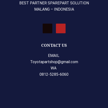
BEST PARTNER SPAREPART SOLUTION
MALANG – INDONESIA
T
Y
i
o
k
u
t
t
o
u
CONTACT US
k
b
e
EMAIL
Toyotapartshop@gmail.com
WA
0812-5285-6060