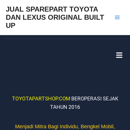
Skip
Mai
JUAL SPAREPART TOYOTA
to
DAN LEXUS ORIGINAL BUILT
Men
content
UP
TOYOTAPARTSHOP.COM
BEROPERASI SEJAK
TAHUN 2016
Menjadi Mitra Bagi Individu, Bengkel Mobil,