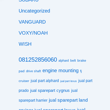
Uncategorized
VANGUARD
VOXY/NOAH
WISH
081252856060
belt
brake
alphard
engine mounting
pad
fj
drive shaft
jual part alphard
jual part
cruiser
jual part lexus
jual sparepart cygnus
prado
jual
jual sparepart land
sparepart harrier
jual