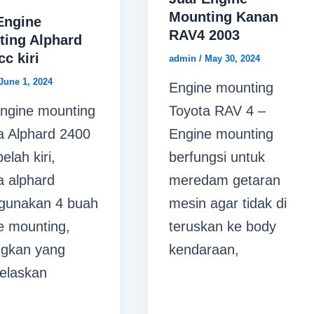
Mounting Kanan
Engine
RAV4 2003
ting Alphard
cc kiri
admin
/
May 30, 2024
June 1, 2024
Engine mounting
engine mounting
Toyota RAV 4 –
a Alphard 2400
Engine mounting
elah kiri,
berfungsi untuk
a alphard
meredam getaran
gunakan 4 buah
mesin agar tidak di
e mounting,
teruskan ke body
gkan yang
kendaraan,
jelaskan