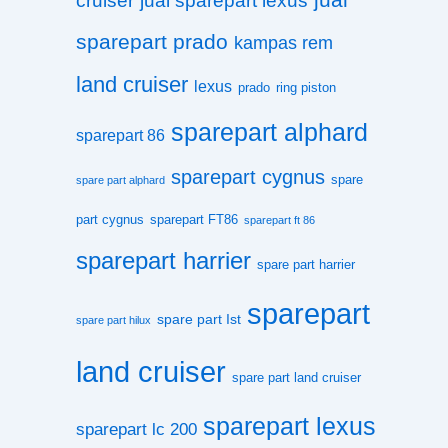
cruiser
jual sparepart lexus
sparepart prado
kampas rem
land cruiser
lexus
prado
ring piston
sparepart alphard
sparepart 86
sparepart cygnus
spare
spare part alphard
part cygnus
sparepart FT86
sparepart ft 86
sparepart harrier
spare part harrier
sparepart
spare part Ist
spare part hilux
land cruiser
spare part land cruiser
sparepart lexus
sparepart lc 200