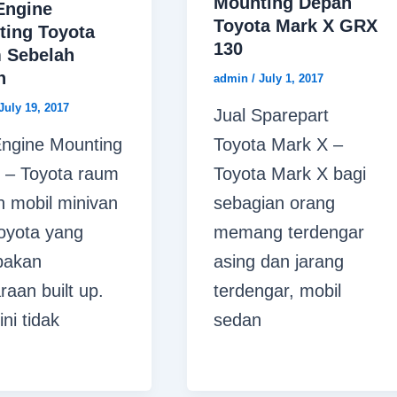
Mounting Depan
Engine
Toyota Mark X GRX
ting Toyota
130
 Sebelah
n
admin
/
July 1, 2017
July 19, 2017
Jual Sparepart
Engine Mounting
Toyota Mark X –
– Toyota raum
Toyota Mark X bagi
h mobil minivan
sebagian orang
Toyota yang
memang terdengar
pakan
asing dan jarang
raan built up.
terdengar, mobil
ini tidak
sedan