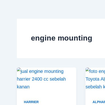
Skip
to
content
engine mounting
HARRIER
ALPHAR