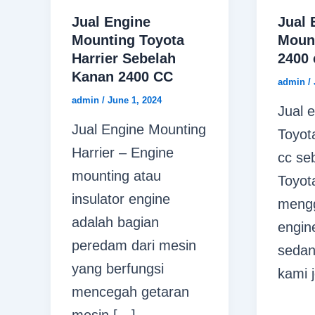
Jual Engine
Jual 
Mounting Toyota
Moun
Harrier Sebelah
2400 
Kanan 2400 CC
admin
/
admin
/
June 1, 2024
Jual 
Jual Engine Mounting
Toyot
Harrier – Engine
cc seb
mounting atau
Toyot
insulator engine
meng
adalah bagian
engin
peredam dari mesin
sedan
yang berfungsi
kami 
mencegah getaran
mesin […]