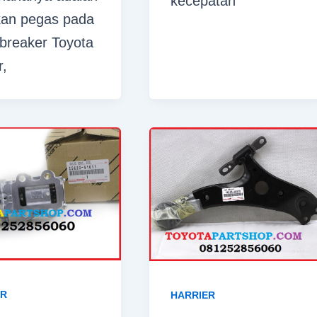
kecepatan
an pegas pada
breaker Toyota
r,
ER
HARRIER