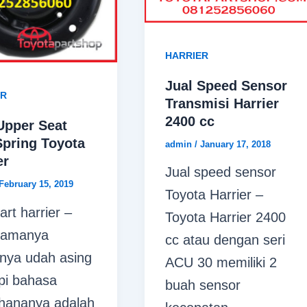
HARRIER
Jual Speed Sensor
ER
Transmisi Harrier
2400 cc
Upper Seat
Spring Toyota
admin
/
January 17, 2018
er
Jual speed sensor
February 15, 2019
Toyota Harrier –
art harrier –
Toyota Harrier 2400
namanya
cc atau dengan seri
nya udah asing
ACU 30 memiliki 2
api bahasa
buah sensor
hananya adalah