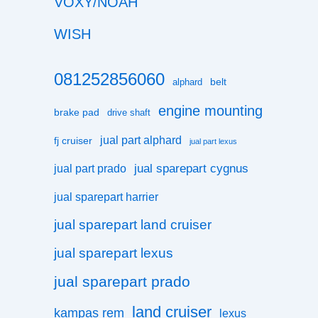
VOXY/NOAH
WISH
081252856060
belt
alphard
engine mounting
brake pad
drive shaft
jual part alphard
fj cruiser
jual part lexus
jual sparepart cygnus
jual part prado
jual sparepart harrier
jual sparepart land cruiser
jual sparepart lexus
jual sparepart prado
land cruiser
kampas rem
lexus