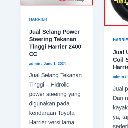
HARRIER
Jual Selang Power
Steering Tekanan
HARRI
Tinggi Harrier 2400
Jual 
CC
Coil 
admin
/
June 1, 2024
Harri
Jual Selang Tekanan
admin
/
Tinggi – Hidrolic
Jual p
power steering yang
Dari 
digunakan pada
kayak
kendaraan Toyota
ya, t
Harrier versi lama
seder