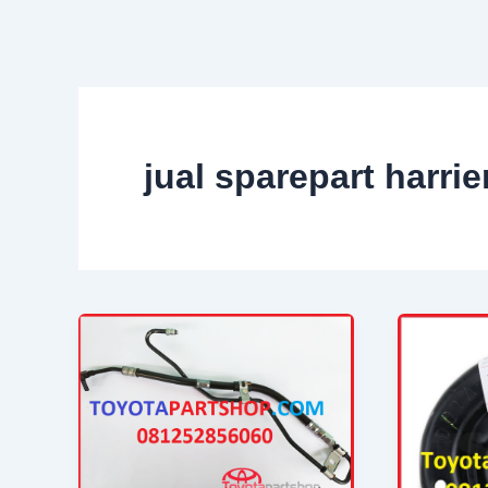
Skip
to
content
jual sparepart harrie