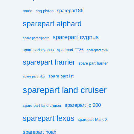
sparepart 86
prado
ring piston
sparepart alphard
sparepart cygnus
spare part alphard
spare part cygnus
sparepart FT86
sparepart ft 86
sparepart harrier
spare part harrier
spare part Ist
spare part hilux
sparepart land cruiser
sparepart lc 200
spare part land cruiser
sparepart lexus
sparepart Mark X
sparepart noah