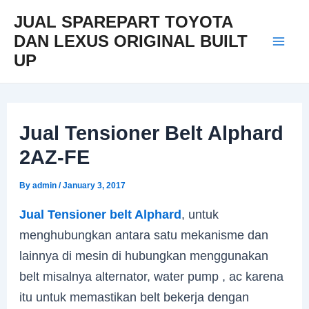
Skip
Post
Mai
JUAL SPAREPART TOYOTA
to
navigation
DAN LEXUS ORIGINAL BUILT
Men
content
UP
Jual Tensioner Belt Alphard
2AZ-FE
By
admin
/
January 3, 2017
Jual Tensioner belt Alphard
, untuk
menghubungkan antara satu mekanisme dan
lainnya di mesin di hubungkan menggunakan
belt misalnya alternator, water pump , ac karena
itu untuk memastikan belt bekerja dengan