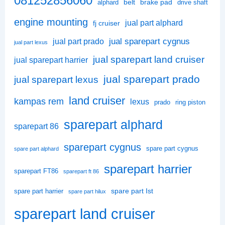
081252856060
belt
brake pad
alphard
drive shaft
engine mounting
jual part alphard
fj cruiser
jual sparepart cygnus
jual part prado
jual part lexus
jual sparepart land cruiser
jual sparepart harrier
jual sparepart prado
jual sparepart lexus
land cruiser
kampas rem
lexus
prado
ring piston
sparepart alphard
sparepart 86
sparepart cygnus
spare part cygnus
spare part alphard
sparepart harrier
sparepart FT86
sparepart ft 86
spare part Ist
spare part harrier
spare part hilux
sparepart land cruiser