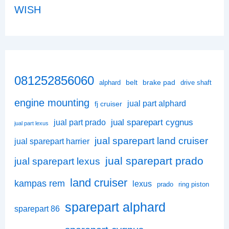
WISH
081252856060
belt
brake pad
alphard
drive shaft
engine mounting
jual part alphard
fj cruiser
jual sparepart cygnus
jual part prado
jual part lexus
jual sparepart land cruiser
jual sparepart harrier
jual sparepart prado
jual sparepart lexus
land cruiser
kampas rem
lexus
prado
ring piston
sparepart alphard
sparepart 86