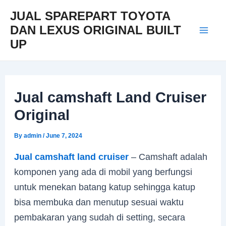
Skip
Post
Mai
JUAL SPAREPART TOYOTA
to
navigation
DAN LEXUS ORIGINAL BUILT
Men
content
UP
Jual camshaft Land Cruiser
Original
By
admin
/
June 7, 2024
Jual camshaft land cruiser
– Camshaft adalah
komponen yang ada di mobil yang berfungsi
untuk menekan batang katup sehingga katup
bisa membuka dan menutup sesuai waktu
pembakaran yang sudah di setting, secara