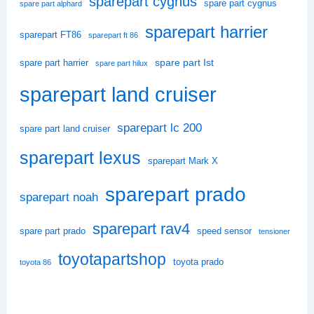
sparepart cygnus
spare part cygnus
spare part alphard
sparepart harrier
sparepart FT86
sparepart ft 86
spare part Ist
spare part harrier
spare part hilux
sparepart land cruiser
sparepart lc 200
spare part land cruiser
sparepart lexus
sparepart Mark X
sparepart prado
sparepart noah
sparepart rav4
spare part prado
speed sensor
tensioner
toyotapartshop
toyota prado
toyota 86