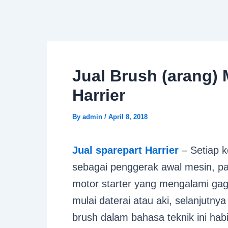
Skip
Post
to
navigation
content
Jual Brush (arang) 
Harrier
By
admin
/
April 8, 2018
Jual sparepart Harrier
– Setiap 
sebagai penggerak awal mesin, pa
motor starter yang mengalami gag
mulai daterai atau aki, selanjutny
brush dalam bahasa teknik ini habi