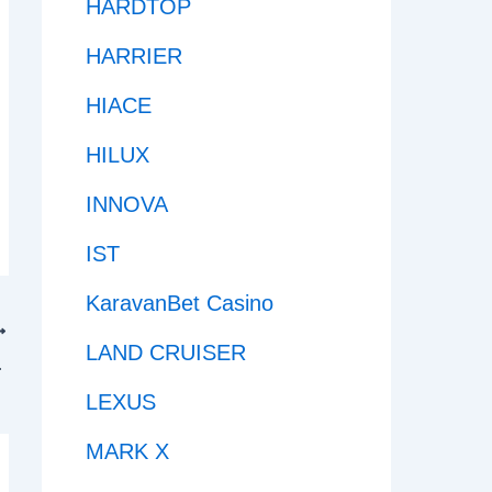
HARDTOP
HARRIER
HIACE
HILUX
INNOVA
IST
KaravanBet Casino
LAND CRUISER
ado RZJ120
LEXUS
MARK X