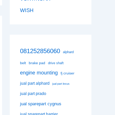
WISH
081252856060
alphard
belt
brake pad
drive shaft
engine mounting
fj cruiser
jual part alphard
jual part lexus
jual part prado
jual sparepart cygnus
jual sparepart harrier