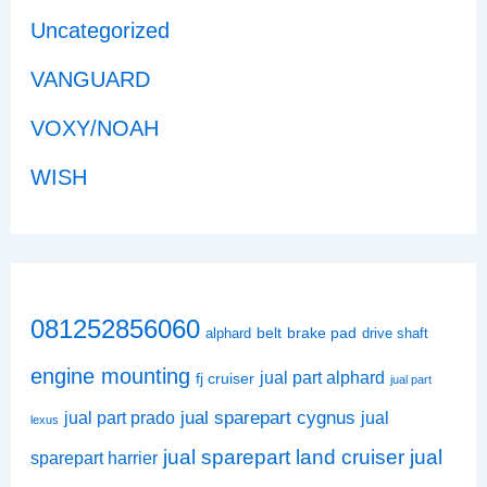
Uncategorized
VANGUARD
VOXY/NOAH
WISH
081252856060
belt
brake pad
alphard
drive shaft
engine mounting
jual part alphard
fj cruiser
jual part
jual sparepart cygnus
jual part prado
jual
lexus
jual sparepart land cruiser
jual
sparepart harrier