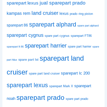
jual sparepart prado
sparepart lexus
land cruiser
kampas rem
lexus
prado
ring piston
sparepart alphard
sparepart 86
spare part alphard
sparepart cygnus
spare part cygnus
sparepart FT86
sparepart harrier
spare part harrier
sparepart ft 86
spare
sparepart land
spare part Ist
part hilux
cruiser
sparepart lc 200
spare part land cruiser
sparepart lexus
sparepart
sparepart Mark X
sparepart prado
noah
spare part prado