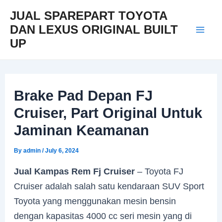
Skip
Post
Mai
JUAL SPAREPART TOYOTA
to
navigation
DAN LEXUS ORIGINAL BUILT
Men
content
UP
Brake Pad Depan FJ
Cruiser, Part Original Untuk
Jaminan Keamanan
By
admin
/
July 6, 2024
Jual Kampas Rem Fj Cruiser
– Toyota FJ
Cruiser adalah salah satu kendaraan SUV Sport
Toyota yang menggunakan mesin bensin
dengan kapasitas 4000 cc seri mesin yang di