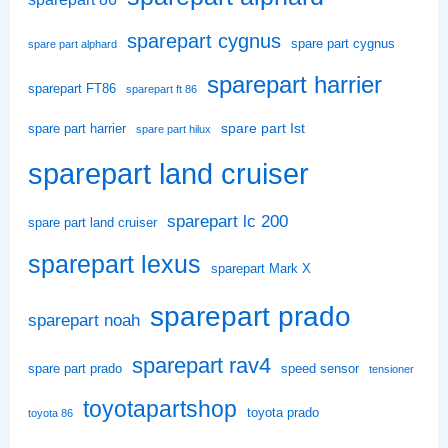
sparepart cygnus
spare part cygnus
spare part alphard
sparepart harrier
sparepart FT86
sparepart ft 86
spare part Ist
spare part harrier
spare part hilux
sparepart land cruiser
sparepart lc 200
spare part land cruiser
sparepart lexus
sparepart Mark X
sparepart prado
sparepart noah
sparepart rav4
spare part prado
speed sensor
tensioner
toyotapartshop
toyota prado
toyota 86