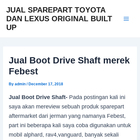
Skip
Post
Mai
JUAL SPAREPART TOYOTA
to
navigation
DAN LEXUS ORIGINAL BUILT
Men
content
UP
Jual Boot Drive Shaft merek
Febest
By
admin
/
December 17, 2018
Jual Boot Drive Shaft-
Pada postingan kali ini
saya akan mereview sebuah produk sparepart
aftermarket dari jerman yang namanya Febest,
part ini beberapa kali saya coba digunakan untuk
mobil alphard, rav4,vanguard, banyak sekali