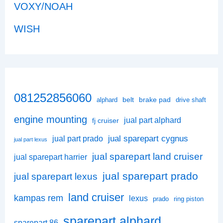
VOXY/NOAH
WISH
081252856060
belt
brake pad
alphard
drive shaft
engine mounting
jual part alphard
fj cruiser
jual sparepart cygnus
jual part prado
jual part lexus
jual sparepart land cruiser
jual sparepart harrier
jual sparepart prado
jual sparepart lexus
land cruiser
kampas rem
lexus
prado
ring piston
sparepart alphard
sparepart 86